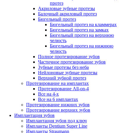
протез
Акриловые зубные протезы
Балочный акриловый протез
Бюгельный протез
Бюгельный протез на кламмерах
Бюгельный протез на замках
Бюгельный протез на верхнюю
челюсть
Бюгельный протез на нижнюю
челюсть
Полное протезирование зубов
Частичное протезирование зубов
Зубные протезы без неба
Нейлоновые зубные протезы
Верхний зубной протез
Протезирование на имплантах
Протезирование All-on-4
Все на 4-х
Все на 6 имплантах
Протезирование нижних зубов
Протезирование верхних зубов
Имплантация зубов
Имплантация зубов под ключ
Импланты Dentium Super Line
Импланты Straumann