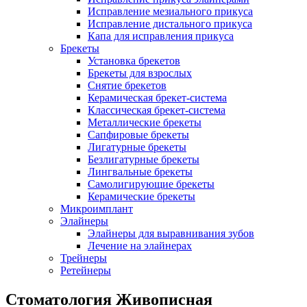
Исправление мезиального прикуса
Исправление дистального прикуса
Капа для исправления прикуса
Брекеты
Установка брекетов
Брекеты для взрослых
Снятие брекетов
Керамическая брекет-система
Классическая брекет-система
Металлические брекеты
Сапфировые брекеты
Лигатурные брекеты
Безлигатурные брекеты
Лингвальные брекеты
Самолигирующие брекеты
Керамические брекеты
Микроимплант
Элайнеры
Элайнеры для выравнивания зубов
Лечение на элайнерах
Трейнеры
Ретейнеры
Стоматология Живописная