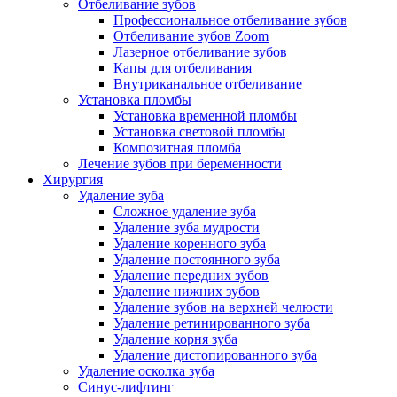
Отбеливание зубов
Профессиональное отбеливание зубов
Отбеливание зубов Zoom
Лазерное отбеливание зубов
Капы для отбеливания
Внутриканальное отбеливание
Установка пломбы
Установка временной пломбы
Установка световой пломбы
Композитная пломба
Лечение зубов при беременности
Хирургия
Удаление зуба
Сложное удаление зуба
Удаление зуба мудрости
Удаление коренного зуба
Удаление постоянного зуба
Удаление передних зубов
Удаление нижних зубов
Удаление зубов на верхней челюсти
Удаление ретинированного зуба
Удаление корня зуба
Удаление дистопированного зуба
Удаление осколка зуба
Синус-лифтинг