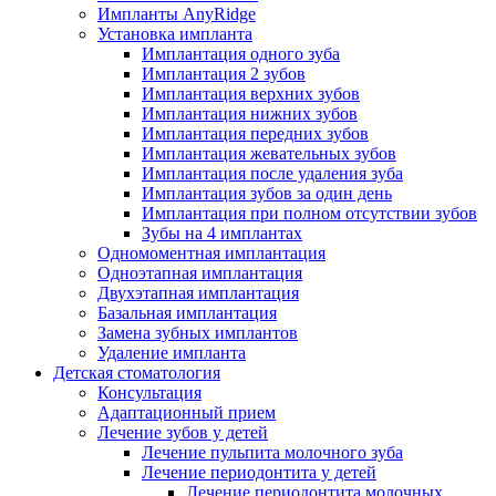
Импланты AnyRidge
Установка импланта
Имплантация одного зуба
Имплантация 2 зубов
Имплантация верхних зубов
Имплантация нижних зубов
Имплантация передних зубов
Имплантация жевательных зубов
Имплантация после удаления зуба
Имплантация зубов за один день
Имплантация при полном отсутствии зубов
Зубы на 4 имплантах
Одномоментная имплантация
Одноэтапная имплантация
Двухэтапная имплантация
Базальная имплантация
Замена зубных имплантов
Удаление импланта
Детская стоматология
Консультация
Адаптационный прием
Лечение зубов у детей
Лечение пульпита молочного зуба
Лечение периодонтита у детей
Лечение периодонтита молочных