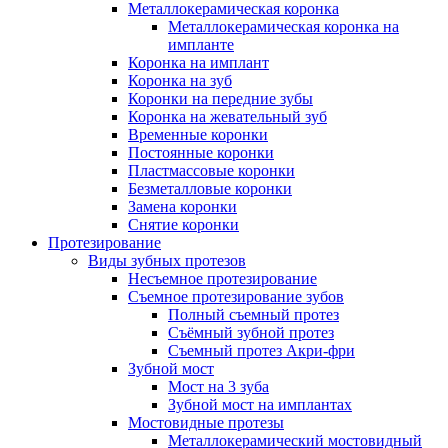
Металлокерамическая коронка
Металлокерамическая коронка на
импланте
Коронка на имплант
Коронка на зуб
Коронки на передние зубы
Коронка на жевательный зуб
Временные коронки
Постоянные коронки
Пластмассовые коронки
Безметалловые коронки
Замена коронки
Снятие коронки
Протезирование
Виды зубных протезов
Несъемное протезирование
Съемное протезирование зубов
Полный съемный протез
Съёмный зубной протез
Съемный протез Акри-фри
Зубной мост
Мост на 3 зуба
Зубной мост на имплантах
Мостовидные протезы
Металлокерамический мостовидный