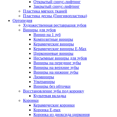
Открытый синус-лифтинг
Закрытый синус-лифтинг
Пластика мягких тканей
Пластика десны (Гингивопластика)
Ортопедия
Художественная реставрация зубов
Виниры для зубов
Винир на 1 зуб
Композитные виниры
Керамические виниры
Керамические виниры E-Max
Циркониевые виниры
Несъемные виниры для зубов
Виниры на передние зубы
Виниры на верхние зубы
Виниры на нижние зубы
Люминиры
Ультраниры
Виниры без обточки
Восстановление зуба под коронку
Культевая вкладка
Коронки
Керамические коронки
Коронка Е-max
Коронка из диоксида циркония