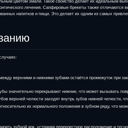
альным цветом эмали. Такое свойство делает их идеальным выб
донтического лечения. Сапфировые брекеты также отличаются в
ванных напитков и пищи. Это делает их одним из самых привлек
ованию
случаях:
между верхними и нижними зубами остаётся промежуток при зак
 зубы значительно перекрывают нижние, что может вызывать пов
убов верхней челюсти заходят внутрь зубов нижней челюсти, чт
тносительно их нормального положения в зубном ряду, что мо
рить зубной арк, устраняя перекрестное расположение и тесно