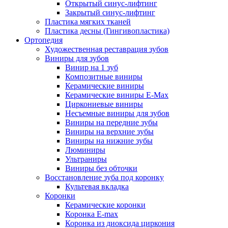
Открытый синус-лифтинг
Закрытый синус-лифтинг
Пластика мягких тканей
Пластика десны (Гингивопластика)
Ортопедия
Художественная реставрация зубов
Виниры для зубов
Винир на 1 зуб
Композитные виниры
Керамические виниры
Керамические виниры E-Max
Циркониевые виниры
Несъемные виниры для зубов
Виниры на передние зубы
Виниры на верхние зубы
Виниры на нижние зубы
Люминиры
Ультраниры
Виниры без обточки
Восстановление зуба под коронку
Культевая вкладка
Коронки
Керамические коронки
Коронка Е-max
Коронка из диоксида циркония