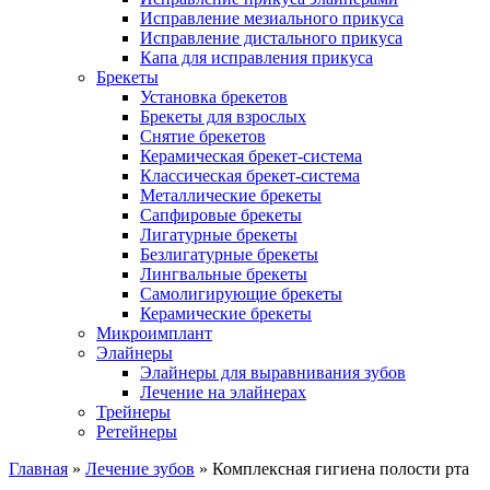
Исправление мезиального прикуса
Исправление дистального прикуса
Капа для исправления прикуса
Брекеты
Установка брекетов
Брекеты для взрослых
Снятие брекетов
Керамическая брекет-система
Классическая брекет-система
Металлические брекеты
Сапфировые брекеты
Лигатурные брекеты
Безлигатурные брекеты
Лингвальные брекеты
Самолигирующие брекеты
Керамические брекеты
Микроимплант
Элайнеры
Элайнеры для выравнивания зубов
Лечение на элайнерах
Трейнеры
Ретейнеры
Главная
»
Лечение зубов
»
Комплексная гигиена полости рта