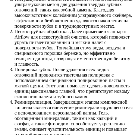
ультразвуковой метод для удаления твердых зубных
отложений, таких как зубной камень. Благодаря
высокочастотным колебаниям ультразвукового скейлера,
эффективно и безболезненно удаляются накопления на
поверхности зубов и в труднодоступных местах.
Пескоструйная обработка. Далее применяется аппарат
Airflow для пескоструйной очистки, который позволяет
убрать пигментированный и мягкий налет с
поверхности зубов. Тончайшая струя воды, воздуха и
специального порошка бережно, но эффективно
очищает единицы, возвращая им естественную белизну
и гладкость.
Полировка зубов. После удаления всех видов
отложений проводится тщательная полировка с
использованием специальной полировочной пасты и
мягкой щетки. Этот этап помогает сделать поверхность
единиц максимально гладкой, что препятствует новому
скоплению налета и зубного камня.
Реминерализация. Завершающим этапом комплексной
гигиены является нанесение реминерализирующего геля
с использованием персональной каппы. Гель,
обогащенный минералами, такими как кальций и
фосфат, а также фторидом, способствует укреплению
эмали, снижает чувствительность единиц и повышает
их устойчивость к кариесу.