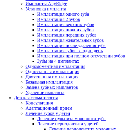
Импланты AnyRidge
Установка импланта
Имплантация одного зуба
Имплантация 2 зубов
Имплантация верхних зубов
Имплантация нижних зубов
Имплантация передних зубов
Имплантация жевательных зубов
Имплантация после удаления зуба
Имплантация зубов за один день
Имплантация при полном отсутствии зубов
Зубы на 4 имплантах
Одномоментная имплантация
Одноэтапная имплантация
Двухэтапная имплантация
Базальная имплантация
Замена зубных имплантов
Удаление импланта
Детская стоматология
Консультация
Адаптационный прием
Лечение зубов у детей
Лечение пульпита молочного зуба
Лечение периодонтита у детей
Лечение периодонтита молочных