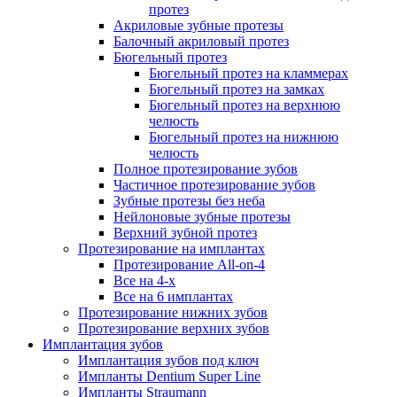
протез
Акриловые зубные протезы
Балочный акриловый протез
Бюгельный протез
Бюгельный протез на кламмерах
Бюгельный протез на замках
Бюгельный протез на верхнюю
челюсть
Бюгельный протез на нижнюю
челюсть
Полное протезирование зубов
Частичное протезирование зубов
Зубные протезы без неба
Нейлоновые зубные протезы
Верхний зубной протез
Протезирование на имплантах
Протезирование All-on-4
Все на 4-х
Все на 6 имплантах
Протезирование нижних зубов
Протезирование верхних зубов
Имплантация зубов
Имплантация зубов под ключ
Импланты Dentium Super Line
Импланты Straumann