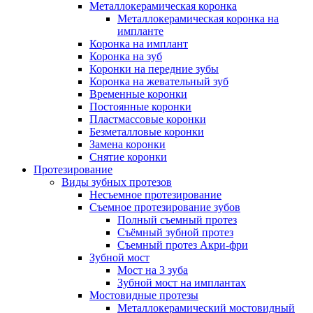
Металлокерамическая коронка
Металлокерамическая коронка на
импланте
Коронка на имплант
Коронка на зуб
Коронки на передние зубы
Коронка на жевательный зуб
Временные коронки
Постоянные коронки
Пластмассовые коронки
Безметалловые коронки
Замена коронки
Снятие коронки
Протезирование
Виды зубных протезов
Несъемное протезирование
Съемное протезирование зубов
Полный съемный протез
Съёмный зубной протез
Съемный протез Акри-фри
Зубной мост
Мост на 3 зуба
Зубной мост на имплантах
Мостовидные протезы
Металлокерамический мостовидный