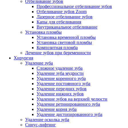
Отбеливание зубов
Профессиональное отбеливание зубов
Отбеливание зубов Zoom
Лазерное отбеливание зубов
Капы для отбеливания
Внутриканальное отбеливание
Установка пломбы
Установка временной пломбы
Установка световой пломбы
Композитная пломба
Лечение зубов при беременности
Хирургия
Удаление зуба
Сложное удаление зуба
Удаление зуба мудрости
Удаление коренного зуба
Удаление постоянного зуба
Удаление передних зубов
Удаление нижних зубов
Удаление зубов на верхней челюсти
Удаление ретинированного зуба
Удаление корня зуба
Удаление дистопированного зуба
Удаление осколка зуба
Синус-лифтинг