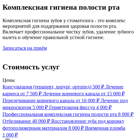
Комплексная гигиена полости рта
Комплексная гигиена зубов у стоматолога - это комплекс
мероприятий для поддержания здоровья полости рта.
Включает профессиональное чистку зубов, удаление зубного
налета и обучение правильной устной гигиене.
Записаться на приём
Стоимость услуг
Цены
Консультация (терапевт, хирург, ортопед)
500 ₽
Лечение
кариеса
от 7 500 ₽
Лечение корневого канала
от 15 000 ₽
Перелечивание корневого канала
от 16 000 ₽
Лечение под
микроскопом
5 000 ₽
Герметизация фиссур
4 000 ₽
Профессиональная комплексная гигиена полости рта
8 000 ₽
Отбеливание
40 000 ₽
Восстановление зуба под коронку
фотополимерным материалом
8 000 ₽
Временная пломба
1 000 ₽