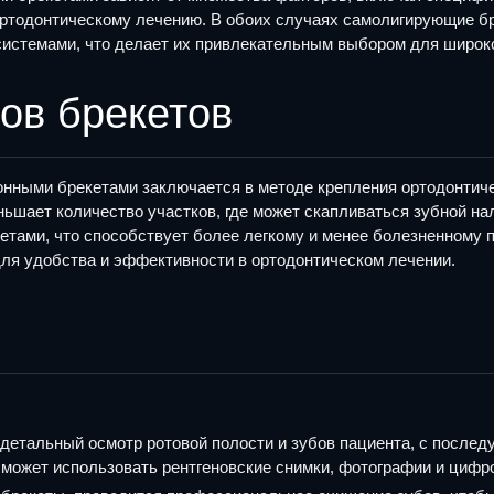
к ортодонтическому лечению. В обоих случаях самолигирующие
истемами, что делает их привлекательным выбором для широког
пов брекетов
нными брекетами заключается в методе крепления ортодонтиче
ьшает количество участков, где может скапливаться зубной нале
кетами, что способствует более легкому и менее болезненному
я удобства и эффективности в ортодонтическом лечении.
етальный осмотр ротовой полости и зубов пациента, с послед
ч может использовать рентгеновские снимки, фотографии и циф