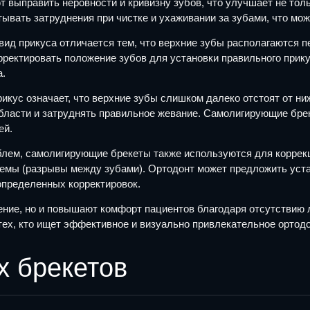
выправить неровности и кривизну зубов, что улучшает не толь
ывать затруднения при чистке и ухаживании за зубами, что мож
вид прикуса отличается тем, что верхние зубы располагаются п
рректировать положение зубов для установки правильного при
а.
кус означает, что верхние зубы слишком далеко отстоят от ни
ласти и затруднять правильное жевание. Самолигирующие брек
ей.
ем, самолигирующие брекеты также используются для коррекци
стемы (разрывы между зубами). Ортодонт может предложить ус
определенных корректировок.
ение, но и повышают комфорт пациентов благодаря отсутствию
тех, кто ищет эффективное и визуально привлекательное ортод
 брекетов