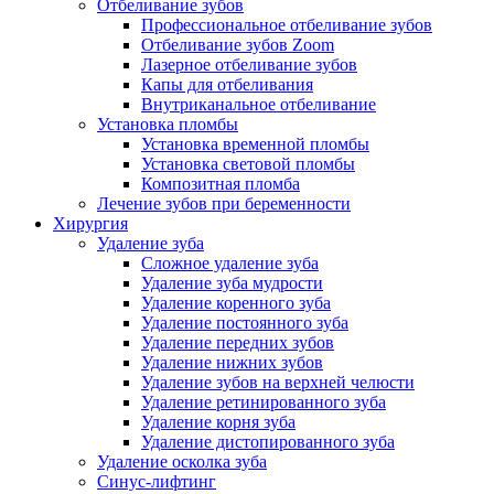
Отбеливание зубов
Профессиональное отбеливание зубов
Отбеливание зубов Zoom
Лазерное отбеливание зубов
Капы для отбеливания
Внутриканальное отбеливание
Установка пломбы
Установка временной пломбы
Установка световой пломбы
Композитная пломба
Лечение зубов при беременности
Хирургия
Удаление зуба
Сложное удаление зуба
Удаление зуба мудрости
Удаление коренного зуба
Удаление постоянного зуба
Удаление передних зубов
Удаление нижних зубов
Удаление зубов на верхней челюсти
Удаление ретинированного зуба
Удаление корня зуба
Удаление дистопированного зуба
Удаление осколка зуба
Синус-лифтинг