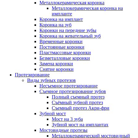
Металлокерамическая коронка
Металлокерамическая коронка на
импланте
Коронка на имплант
Коронка на зуб
Коронки на передние зубы
Коронка на жевательный зуб
Временные коронки
Постоянные коронки
Пластмассовые коронки
Безметалловые коронки
Замена коронки
Снятие коронки
Протезирование
Виды зубных протезов
Несъемное протезирование
Съемное протезирование зубов
Полный съемный протез
Съёмный зубной протез
Съемный протез Акри-фри
Зубной мост
Мост на 3 зуба
Зубной мост на имплантах
Мостовидные протезы
Металлокерамический мостовидный