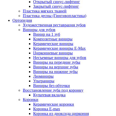
Открытый синус-лифтинг
Закрытый синус-лифтинг
Пластика мягких тканей
Пластика десны (Гингивопластика)
Ортопедия
Художественная реставрация зубов
Виниры для зубов
Винир на 1 зуб
Композитные виниры
Керамические виниры
Керамические виниры E-Max
Циркониевые виниры
Несъемные виниры для зубов
Виниры на передние зубы
Виниры на верхние зубы
Виниры на нижние зубы
Люминиры
Ультраниры
Виниры без обточки
Восстановление зуба под коронку
Культевая вкладка
Коронки
Керамические коронки
Коронка Е-max
Коронка из диоксида циркония