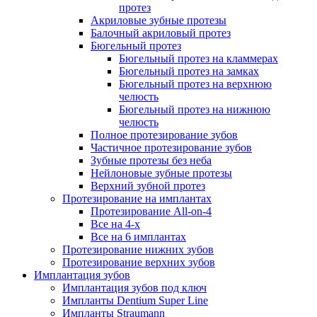
протез
Акриловые зубные протезы
Балочный акриловый протез
Бюгельный протез
Бюгельный протез на кламмерах
Бюгельный протез на замках
Бюгельный протез на верхнюю
челюсть
Бюгельный протез на нижнюю
челюсть
Полное протезирование зубов
Частичное протезирование зубов
Зубные протезы без неба
Нейлоновые зубные протезы
Верхний зубной протез
Протезирование на имплантах
Протезирование All-on-4
Все на 4-х
Все на 6 имплантах
Протезирование нижних зубов
Протезирование верхних зубов
Имплантация зубов
Имплантация зубов под ключ
Импланты Dentium Super Line
Импланты Straumann