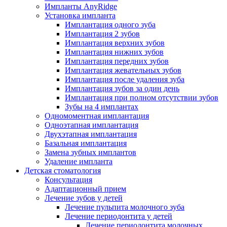
Импланты AnyRidge
Установка импланта
Имплантация одного зуба
Имплантация 2 зубов
Имплантация верхних зубов
Имплантация нижних зубов
Имплантация передних зубов
Имплантация жевательных зубов
Имплантация после удаления зуба
Имплантация зубов за один день
Имплантация при полном отсутствии зубов
Зубы на 4 имплантах
Одномоментная имплантация
Одноэтапная имплантация
Двухэтапная имплантация
Базальная имплантация
Замена зубных имплантов
Удаление импланта
Детская стоматология
Консультация
Адаптационный прием
Лечение зубов у детей
Лечение пульпита молочного зуба
Лечение периодонтита у детей
Лечение периодонтита молочных