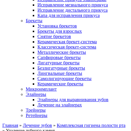
Исправление мезиального прикуса
Исправление дистального прикуса
Капа для исправления прикуса
Брекеты
Установка брекетов
Брекеты для взрослых
Снятие брекетов
Керамическая брекет-система
Классическая брекет-система
Металлические брекеты
Сапфировые брекеты
Лигатурные брекеты
Безлигатурные брекеты
Лингвальные брекеты
Самолигирующие брекеты
Керамические брекеты
Микроимплант
Элайнеры
Элайнеры для выравнивания зубов
Лечение на элайнерах
Трейнеры
Ретейнеры
Главная
»
Лечение зубов
»
Комплексная гигиена полости рта
»
Удаление зубного камня