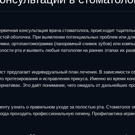
первичная консультация врача стоматолога, происходит тщатель
зистой оболочки. При выявлении потенциальных проблем или дл
нимки, ортопантомограмма (панорамный снимок зубов) или комп
лости рта и выявить любые патологии на ранних этапах их разв
ст предлагает индивидуальный план лечения. В зависимости от
го протезирования и исправления прикуса. Именно во время кон
ернативах. Это даёт понимание, чего ожидать от дальнейших пр
нту узнать о правильном уходе за полостью рта. Стоматолог об
когда проходить профессиональную гигиену. Профилактика играе