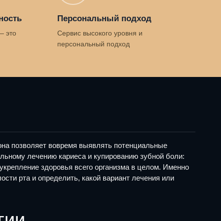
ность
Персональный подход
— это
Сервис высокого уровня и
персональный подход
 она позволяет вовремя выявлять потенциальные
льному лечению кариеса и купированию зубной боли:
укрепление здоровья всего организма в целом. Именно
сти рта и определить, какой вариант лечения или
гии