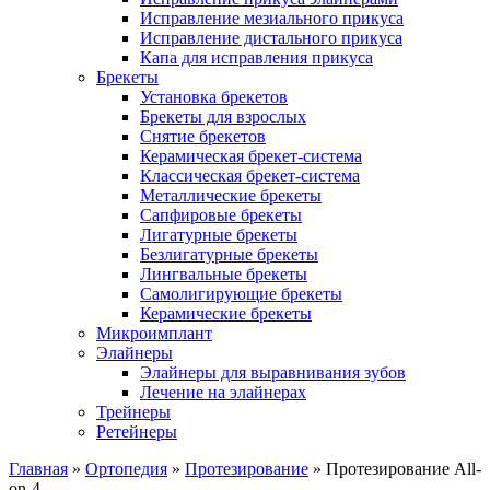
Исправление мезиального прикуса
Исправление дистального прикуса
Капа для исправления прикуса
Брекеты
Установка брекетов
Брекеты для взрослых
Снятие брекетов
Керамическая брекет-система
Классическая брекет-система
Металлические брекеты
Сапфировые брекеты
Лигатурные брекеты
Безлигатурные брекеты
Лингвальные брекеты
Самолигирующие брекеты
Керамические брекеты
Микроимплант
Элайнеры
Элайнеры для выравнивания зубов
Лечение на элайнерах
Трейнеры
Ретейнеры
Главная
»
Ортопедия
»
Протезирование
»
Протезирование All-
on-4