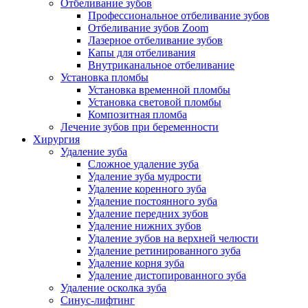
Отбеливание зубов
Профессиональное отбеливание зубов
Отбеливание зубов Zoom
Лазерное отбеливание зубов
Капы для отбеливания
Внутриканальное отбеливание
Установка пломбы
Установка временной пломбы
Установка световой пломбы
Композитная пломба
Лечение зубов при беременности
Хирургия
Удаление зуба
Сложное удаление зуба
Удаление зуба мудрости
Удаление коренного зуба
Удаление постоянного зуба
Удаление передних зубов
Удаление нижних зубов
Удаление зубов на верхней челюсти
Удаление ретинированного зуба
Удаление корня зуба
Удаление дистопированного зуба
Удаление осколка зуба
Синус-лифтинг