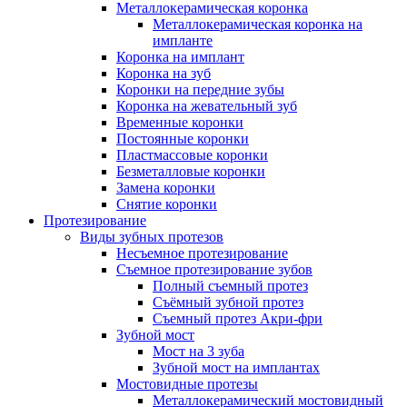
Металлокерамическая коронка
Металлокерамическая коронка на
импланте
Коронка на имплант
Коронка на зуб
Коронки на передние зубы
Коронка на жевательный зуб
Временные коронки
Постоянные коронки
Пластмассовые коронки
Безметалловые коронки
Замена коронки
Снятие коронки
Протезирование
Виды зубных протезов
Несъемное протезирование
Съемное протезирование зубов
Полный съемный протез
Съёмный зубной протез
Съемный протез Акри-фри
Зубной мост
Мост на 3 зуба
Зубной мост на имплантах
Мостовидные протезы
Металлокерамический мостовидный