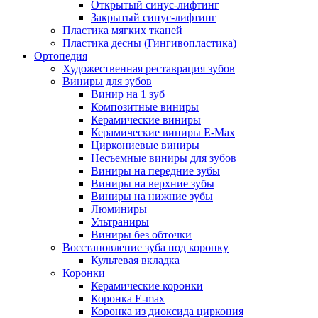
Открытый синус-лифтинг
Закрытый синус-лифтинг
Пластика мягких тканей
Пластика десны (Гингивопластика)
Ортопедия
Художественная реставрация зубов
Виниры для зубов
Винир на 1 зуб
Композитные виниры
Керамические виниры
Керамические виниры E-Max
Циркониевые виниры
Несъемные виниры для зубов
Виниры на передние зубы
Виниры на верхние зубы
Виниры на нижние зубы
Люминиры
Ультраниры
Виниры без обточки
Восстановление зуба под коронку
Культевая вкладка
Коронки
Керамические коронки
Коронка Е-max
Коронка из диоксида циркония