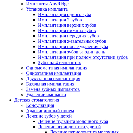
Импланты AnyRidge
Установка импланта
Имплантация одного зуба
Имплантация 2 зубов
Имплантация верхних зубов
Имплантация нижних зубов
Имплантация передних зубов
Имплантация жевательных зубов
Имплантация после удаления зуба
Имплантация зубов за один день
Имплантация при полном отсутствии зубов
Зубы на 4 имплантах
Одномоментная имплантация
Одноэтапная имплантация
Двухэтапная имплантация
Базальная имплантация
Замена зубных имплантов
Удаление импланта
Детская стоматология
Консультация
Адаптационный прием
Лечение зубов у детей
Лечение пульпита молочного зуба
Лечение периодонтита у детей
Лечение периодонтита молочных