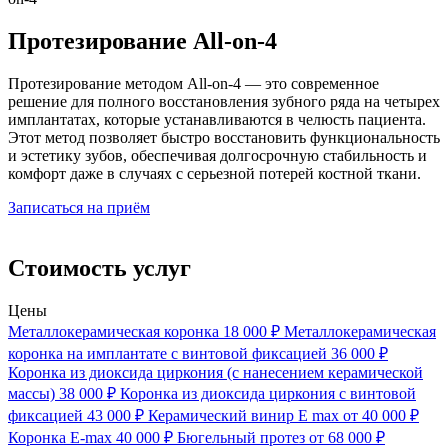
Протезирование All-on-4
Протезирование методом All-on-4 — это современное
решение для полного восстановления зубного ряда на четырех
имплантатах, которые устанавливаются в челюсть пациента.
Этот метод позволяет быстро восстановить функциональность
и эстетику зубов, обеспечивая долгосрочную стабильность и
комфорт даже в случаях с серьезной потерей костной ткани.
Записаться на приём
Стоимость услуг
Цены
Металлокерамическая коронка
18 000 ₽
Металлокерамическая
коронка на имплантате с винтовой фиксацией
36 000 ₽
Коронка из диоксида циркония (с нанесением керамической
массы)
38 000 ₽
Коронка из диоксида циркония с винтовой
фиксацией
43 000 ₽
Керамический винир E max
от 40 000 ₽
Коронка Е-max
40 000 ₽
Бюгельный протез
от 68 000 ₽