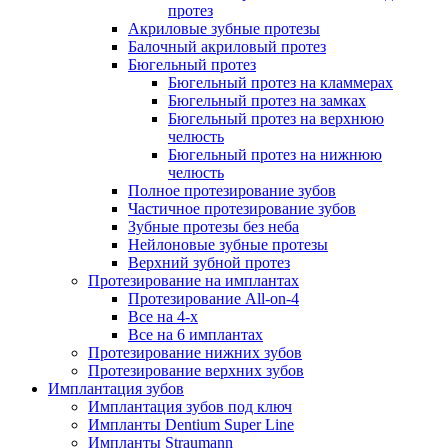
протез
Акриловые зубные протезы
Балочный акриловый протез
Бюгельный протез
Бюгельный протез на кламмерах
Бюгельный протез на замках
Бюгельный протез на верхнюю
челюсть
Бюгельный протез на нижнюю
челюсть
Полное протезирование зубов
Частичное протезирование зубов
Зубные протезы без неба
Нейлоновые зубные протезы
Верхний зубной протез
Протезирование на имплантах
Протезирование All-on-4
Все на 4-х
Все на 6 имплантах
Протезирование нижних зубов
Протезирование верхних зубов
Имплантация зубов
Имплантация зубов под ключ
Импланты Dentium Super Line
Импланты Straumann