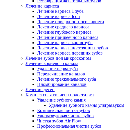
Реставрация жевательных зубов
Лечение кариеса
Лечение кариеса 1 зуба
Лечение кариеса Icon
Лечение поверхностного кариеса
Лечение среднего кариеса
Лечение глубокого кариеса
Лечение пришеечного кариеса
Лечение кариеса корня зуба
Лечение кариеса постоянных зубов
Лечение кариеса передних зубов
Лечение зубов под микроскопом
Лечение корневого канала
Удаление нерва зуба
Перелечивание каналов
Лечение трехканального зуба
Пломбирование каналов
Лечение десен
Комплексная гигиена полости рта
Удаление зубного камня
Удаление зубного камня ультразвуком
Комплексная чистка зубов
Ультразвуковая чистка зубов
Чистка зубов Air Flow
Профессиональная чистка зубов