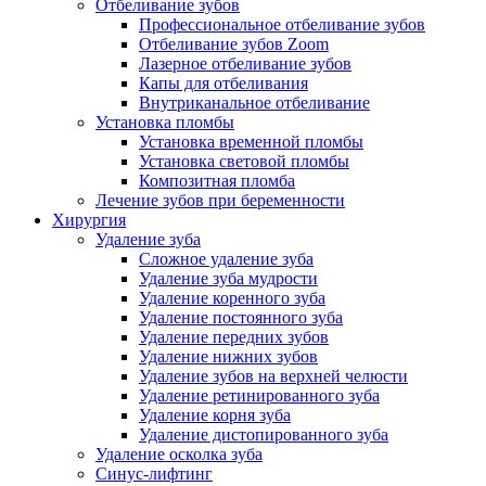
Отбеливание зубов
Профессиональное отбеливание зубов
Отбеливание зубов Zoom
Лазерное отбеливание зубов
Капы для отбеливания
Внутриканальное отбеливание
Установка пломбы
Установка временной пломбы
Установка световой пломбы
Композитная пломба
Лечение зубов при беременности
Хирургия
Удаление зуба
Сложное удаление зуба
Удаление зуба мудрости
Удаление коренного зуба
Удаление постоянного зуба
Удаление передних зубов
Удаление нижних зубов
Удаление зубов на верхней челюсти
Удаление ретинированного зуба
Удаление корня зуба
Удаление дистопированного зуба
Удаление осколка зуба
Синус-лифтинг