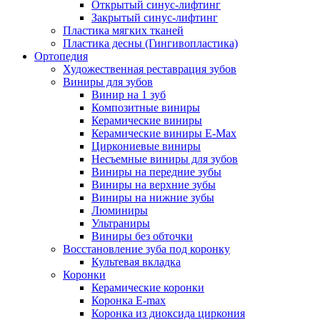
Открытый синус-лифтинг
Закрытый синус-лифтинг
Пластика мягких тканей
Пластика десны (Гингивопластика)
Ортопедия
Художественная реставрация зубов
Виниры для зубов
Винир на 1 зуб
Композитные виниры
Керамические виниры
Керамические виниры E-Max
Циркониевые виниры
Несъемные виниры для зубов
Виниры на передние зубы
Виниры на верхние зубы
Виниры на нижние зубы
Люминиры
Ультраниры
Виниры без обточки
Восстановление зуба под коронку
Культевая вкладка
Коронки
Керамические коронки
Коронка Е-max
Коронка из диоксида циркония