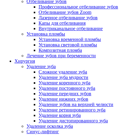
Отбеливание зубов
Профессиональное отбеливание зубов
Отбеливание зубов Zoom
Лазерное отбеливание зубов
Капы для отбеливания
Внутриканальное отбеливание
Установка пломбы
Установка временной пломбы
Установка световой пломбы
Композитная пломба
Лечение зубов при беременности
Хирургия
Удаление зуба
Сложное удаление зуба
Удаление зуба мудрости
Удаление коренного зуба
Удаление постоянного зуба
Удаление передних зубов
Удаление нижних зубов
Удаление зубов на верхней челюсти
Удаление ретинированного зуба
Удаление корня зуба
Удаление дистопированного зуба
Удаление осколка зуба
Синус-лифтинг