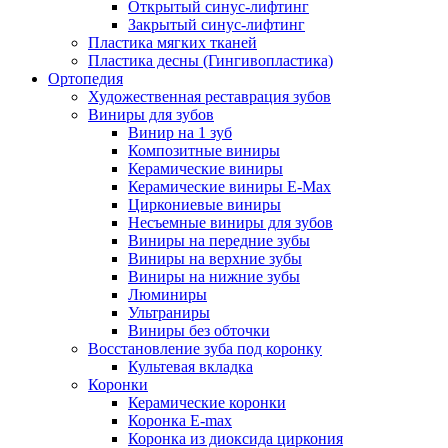
Открытый синус-лифтинг
Закрытый синус-лифтинг
Пластика мягких тканей
Пластика десны (Гингивопластика)
Ортопедия
Художественная реставрация зубов
Виниры для зубов
Винир на 1 зуб
Композитные виниры
Керамические виниры
Керамические виниры E-Max
Циркониевые виниры
Несъемные виниры для зубов
Виниры на передние зубы
Виниры на верхние зубы
Виниры на нижние зубы
Люминиры
Ультраниры
Виниры без обточки
Восстановление зуба под коронку
Культевая вкладка
Коронки
Керамические коронки
Коронка Е-max
Коронка из диоксида циркония