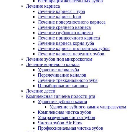
Реставрация жевательных зубов
Лечение кариеса
Лечение кариеса 1 зуба
Лечение кариеса Icon
Лечение поверхностного кариеса
Лечение среднего кариеса
Лечение глубокого кариеса
Лечение пришеечного кариеса
Лечение кариеса корня зуба
Лечение кариеса постоянных зубов
Лечение кариеса передних зубов
Лечение зубов под микроскопом
Лечение корневого канала
Удаление нерва зуба
Перелечивание каналов
Лечение трехканального зуба
Пломбирование каналов
Лечение десен
Комплексная гигиена полости рта
Удаление зубного камня
Удаление зубного камня ультразвуком
Комплексная чистка зубов
Ультразвуковая чистка зубов
Чистка зубов Air Flow
Профессиональная чистка зубов