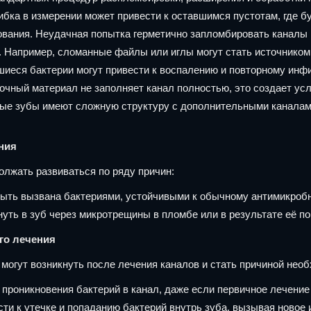
бка в измерении может привести к оставшимся пустотам, где б
ования. Неудачная попытка герметично запломбировать каналы 
. Например, сломанные файлы или иглы могут стать источником
иеся бактерии могут привести к воспалению и повторному инф
чный материал не заполняет канал полностью, это создает усл
рые зубы имеют сложную структуру с дополнительными каналами
ния
лжать развиваться по ряду причин:
быть вызвана бактериями, устойчивыми к обычному антимикроб
нуть в зуб через микротрещины в пломбе или в результате её п
го лечения
 могут возникнуть после лечения каналов и стать причиной нео
 проникновения бактерий в канал, даже если первичное лечени
ти к утечке и попаданию бактерий внутрь зуба, вызывая новое