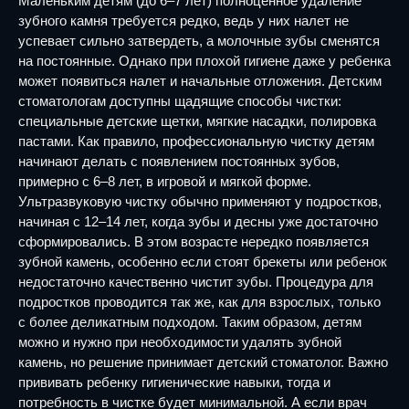
Маленьким детям (до 6–7 лет) полноценное удаление
зубного камня требуется редко, ведь у них налет не
успевает сильно затвердеть, а молочные зубы сменятся
на постоянные. Однако при плохой гигиене даже у ребенка
может появиться налет и начальные отложения. Детским
стоматологам доступны щадящие способы чистки:
специальные детские щетки, мягкие насадки, полировка
пастами. Как правило, профессиональную чистку детям
начинают делать с появлением постоянных зубов,
примерно с 6–8 лет, в игровой и мягкой форме.
Ультразвуковую чистку обычно применяют у подростков,
начиная с 12–14 лет, когда зубы и десны уже достаточно
сформировались. В этом возрасте нередко появляется
зубной камень, особенно если стоят брекеты или ребенок
недостаточно качественно чистит зубы. Процедура для
подростков проводится так же, как для взрослых, только
с более деликатным подходом. Таким образом, детям
можно и нужно при необходимости удалять зубной
камень, но решение принимает детский стоматолог. Важно
прививать ребенку гигиенические навыки, тогда и
потребность в чистке будет минимальной. А если врач