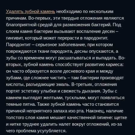
Удалять зубной камень
необходимо по нескольким
причинам. Во-первых, эти твердые отложения являются
благоприятной средой для размножения бактерий. Под
слоем камня бактерии вызывают воспаление десен –
гингивит, который может перерасти в пародонтит.
Пародонтит – серьезное заболевание, при котором
повреждаются ткани пародонта, десны опускаются, а
зубы со временем могут расшатываться и выпадать. Во-
вторых, зубной камень способствует развитию кариеса:
он часто образуется возле десневого края и между
зубами, где сложнее чистить – там бактерии производят
кислоты, разъедающие эмаль. В-третьих, отложения
портят эстетику улыбки и свежесть дыхания. Зубы с
камнем выглядят желтыми, тусклыми, могут появляться
темные пятна. Также зубной камень часто становится
причиной неприятного запаха изо рта. Наконец, наличие
толстого слоя камня мешает качественной гигиене: щетке
и нитке труднее удалить налет вокруг отложений, из-за
чего проблема усугубляется.