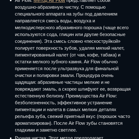
Air Flow.
Метод Air Flow
представляет собой
воздушно-абразивную чистку. С помощью
специального аппарата на зубы под давлением
направляется смесь воды, воздуха и
мелкодисперсного абразивного порошка (чаще всего
используются сода, глицин или другие безопасные
соединения). Эта смесь словно «пескоструйкой»
полирует поверхность зубов, удаляя мягкий налет,
пигментированный налет (от чая, кофе, табака) и
остатки мелкого зубного камня. Air Flow обычно
применяется после ультразвука для финальной
очистки и полировки эмали. Процедура очень
щадящая: абразивные частицы мелкие и не
повреждают эмаль, а скорее шлифуют ее, возвращая
естественную белизну. Преимущества Air Flow:
безболезненность, эффективное устранение
пигментации и налета в самых мелких деталях
рельефа зуба, свежий приятный вкус (порошок часто
ароматизирован). После Air Flow зубы становятся
гладкими и заметно светлее.
Ручная чистка. Этот метод предполагает