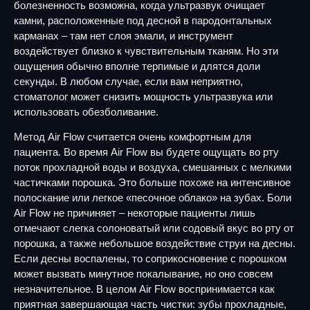
болезненность возможна, когда ультразвук очищает
камни, расположенные под десной в пародонтальных
карманах – там нет слоя эмали, и инструмент
воздействует близко к чувствительным тканям. Но эти
ощущения обычно вполне терпимые и длятся доли
секунды. В любом случае, если вам неприятно,
стоматолог может снизить мощность ультразвука или
использовать обезболивание.
Метод Air Flow считается очень комфортным для
пациента. Во время Air Flow вы будете ощущать во рту
поток прохладной воды и воздуха, смешанных с мелкими
частичками порошка. Это больше похоже на интенсивное
полоскание или легкое «песочное облако» на зубах. Боли
Air Flow не причиняет – некоторые пациенты лишь
отмечают слегка солоноватый или содовый вкус во рту от
порошка, а также небольшое воздействие струи на десны.
Если десны воспалены, то соприкосновение с порошком
может вызвать минутное покалывание, но оно совсем
незначительное. В целом Air Flow воспринимается как
приятная завершающая часть чистки: зубы прохладные,