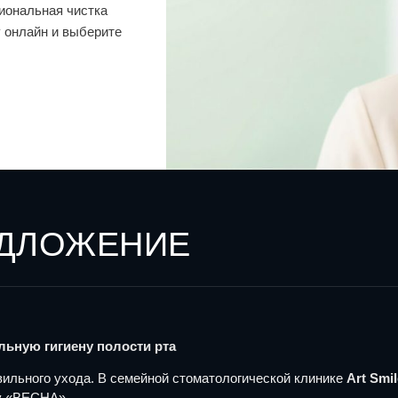
иональная чистка
у онлайн и выберите
ЕДЛОЖЕНИЕ
ьную гигиену полости рта
вильного ухода. В семейной стоматологической клинике
Art Smil
у «ВЕСНА».