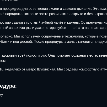
я процедура для осветления эмали и свежего дыхания. Это ва
ий пародонта, которые часто развиваются скрыто и без выраж
тью удалить плотный зубной налёт и камень. Со временем имен
тный запах изо рта и даже потеря зубов — всё это начинается 
езопасно. Мы используем современные технологии, которые поз
убами и под десной. После процедуры эмаль становится гладкой
здоровья всей полости рта. Она помогает сохранить естестве
щем.
 10, недалеко от метро Щукинская. Мы создаём комфортную ат
едура:
ку